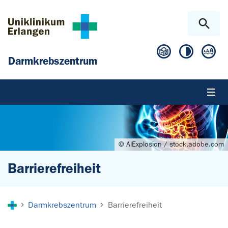
Zum Hauptinhalt springen
Skip to page footer
Darmkrebszentrum
© AlExplosion / stock.adobe.com
Barrierefreiheit
Sie sind hier:
Darmkrebszentrum
Barrierefreiheit